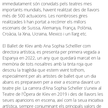
immediatament són convidats pels teatres mes
importants mundials, havent realitzat des de llavors
més de 500 actuacions. Les nombroses gires
realitzades li han portat a recórrer els millors
escenaris de Suïssa, Alemanya, França, Polònia,
Croàcia, la Xina, Ucraïna, Mexico i un llarg etc.
El Ballet de Kíev amb Ana Sophia Schelller com
directora artística, es presenta per primera vegada a
Espanya en 2022, un any que quedarà marcat en la
memòria de tots nosaltres amb la tinta roja que
descriu la tragèdia que estem vivint tothom,
especialment per als artistes de ballet que un dia
abans es preparaven per a eixir a escena davant un
teatre ple. La carrera d’Ana Sophia Scheller s’uneix al
Teatre de l’Òpera de Kíev en 2019 i des de llavors les
seues aparicions en escena, així com la seua iniciativa
artística, sempre conjuminant els principals valors de