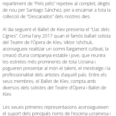
repartiment de “Pels pèls” repeteix al complet, dirigits
de nou per Santiago Sánchez, per a encarnar a tota la
col·lecció de “Descarados” dels nostres dies.
Al dia següent el Ballet de Kiev presenta el “Llac dels
Cignes”. Corria l’any 2017 quan el famós ballarí solista
del Teatre de l’Òpera de Kíev, Viktor Ishchuk,
aconsegueix realitzar un somni llargament cultivat, la
creació d’una companyia estable i jove, que reunira
les estreles més prominents de tota Ucraïna i
pogueren presentar al món el talent, el mestratge i la
professionalitat dels artistes d’aquell país. Entre els
seus membres, el Ballet de Kíev, compta amb
diversos dels solistes del Teatre d’Òpera i Ballet de
Kíev.
Les seues primeres representacions aconsegueixen
el suport dels principals noms de l’escena ucraïnesa i