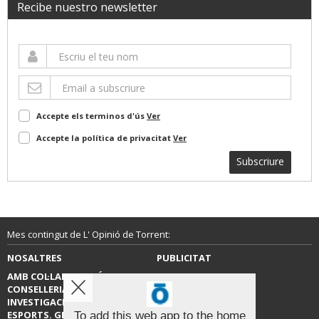
Recibe nuestro newsletter
Accepte els terminos d'ús
Ver
Accepte la política de privacitat
Ver
Subscriure
Mes contingut de L' Opinió de Torrent:
NOSALTRES
PUBLICITAT
AMB COL·LABORACIÓ DE LA
CONTACTE
CONSELLERIA D’EDUCACIÓ,
INVESTIGACIÓ, CULTURA I
ESPORTS. GENERALITAT
To add this web app to the home