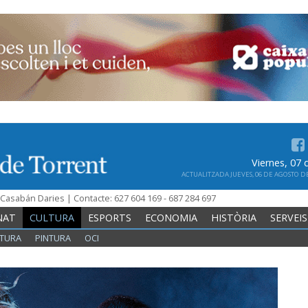
Viernes, 07
ACTUALITZADA JUEVES, 06 DE AGOSTO DE 
n Casabán Daries | Contacte: 627 604 169 - 687 284 697
NAT
CULTURA
ESPORTS
ECONOMIA
HISTÒRIA
SERVEIS
TURA
PINTURA
OCI