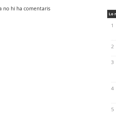
a no hi ha comentaris
Lo 
1
2
3
4
5