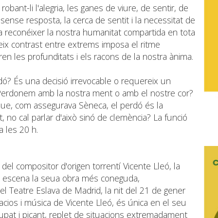
robant-li l'alegria, les ganes de viure, de sentir, de
s sense resposta, la cerca de sentit i la necessitat de
 a reconéixer la nostra humanitat compartida en tota
eix contrast entre extrems imposa el ritme
en les profunditats i els racons de la nostra ànima.
rdó? És una decisió irrevocable o requereix un
Perdonem amb la nostra ment o amb el nostre cor?
ja que, com assegurava Sèneca, el perdó és la
nt, no cal parlar d'això sinó de clemència? La funció
 les 20 h.
del compositor d'origen torrentí Vicente Lleó, la
n escena la seua obra més coneguda,
el Teatre Eslava de Madrid, la nit del 21 de gener
lacios i música de Vicente Lleó, és única en el seu
pat i picant, replet de situacions extremadament