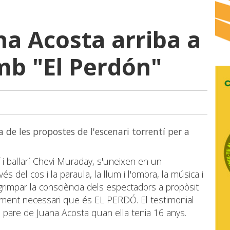
na Acosta arriba a
amb "El Perdón"
a de les propostes de l'escenari torrentí per a
f i ballarí Chevi Muraday, s'uneixen en un
s del cos i la paraula, la llum i l'ombra, la música i
ta grimpar la consciència dels espectadors a propòsit
utament necessari que és EL PERDÓ. El testimonial
l pare de Juana Acosta quan ella tenia 16 anys.