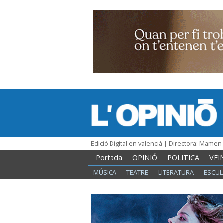
Edició Digital en valencià | Directora: Mame
Portada
OPINIÓ
POLITICA
VEI
MÚSICA
TEATRE
LITERATURA
ESCUL