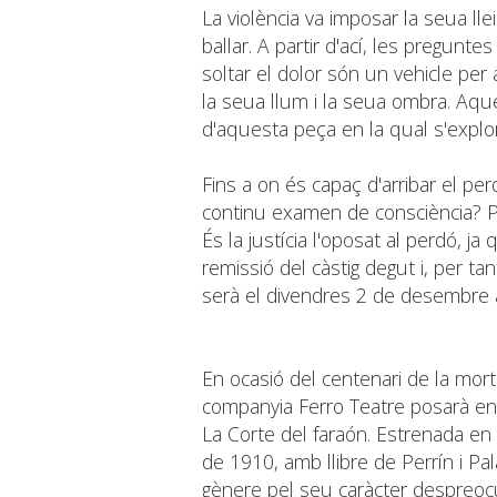
La violència va imposar la seua llei 
ballar. A partir d'ací, les pregunte
soltar el dolor són un vehicle per
la seua llum i la seua ombra. Aqu
d'aquesta peça en la qual s'explor
Fins a on és capaç d'arribar el pe
continu examen de consciència? 
És la justícia l'oposat al perdó, 
remissió del càstig degut i, per ta
serà el divendres 2 de desembre a
En ocasió del centenari de la mort 
companyia Ferro Teatre posarà e
La Corte del faraón. Estrenada en 
de 1910, amb llibre de Perrín i Pa
gènere pel seu caràcter despreocu