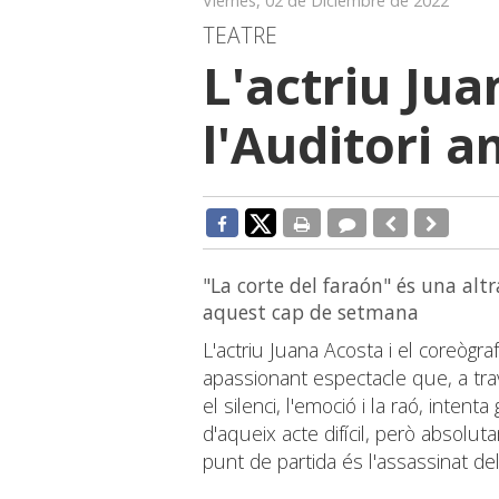
Viernes, 02 de Diciembre de 2022
TEATRE
L'actriu Jua
l'Auditori 
"La corte del faraón" és una altr
aquest cap de setmana
L'actriu Juana Acosta i el coreògra
apassionant espectacle que, a travé
el silenci, l'emoció i la raó, inten
d'aqueix acte difícil, però absol
punt de partida és l'assassinat de