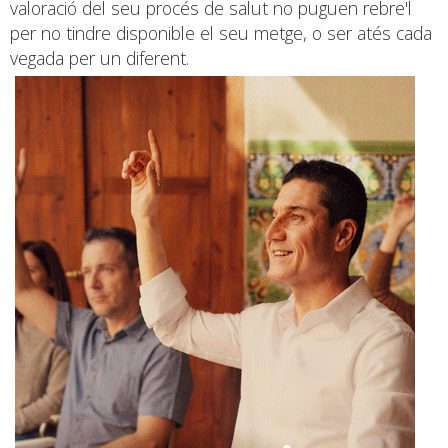
valoració del seu procés de salut no puguen rebre'l
per no tindre disponible el seu metge, o ser atés cada
vegada per un diferent.