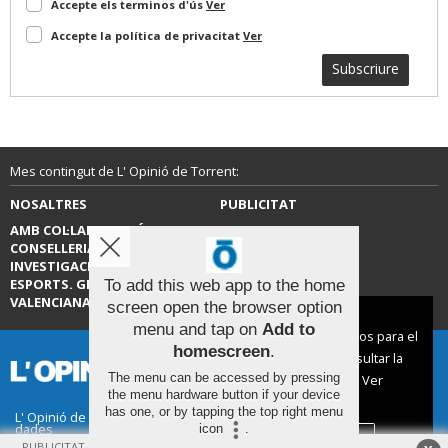
Accepte els terminos d'ús
Ver
Accepte la política de privacitat
Ver
Subscriure
Mes contingut de L' Opinió de Torrent:
NOSALTRES
PUBLICITAT
AMB COL·LABORACIÓ DE LA
CONTACTE
CONSELLERIA D’EDUCACIÓ,
INVESTIGACIÓ, CULTURA I
ESPORTS. GENERALITAT
To add this web app to the home
VALENCIANA.
screen open the browser option
Aviso sobre el Uso de cookies:
menu and tap on
Add to
Utilizamos cookies nuestras y de terceros para el
homescreen
.
funcionamiento del digital. Puedes consultar la
The menu can be accessed by pressing
lista de cookies y como desconectarlas.
Ver
the menu hardware button if your device
nuestra Política de Privacidad y Cookies
has one, or by tapping the top right menu
L' Opinió de Torrent |
Termes d'ús
|
Protecció de
dades
icon
.
Aceptar Cookies
Personalizar
© 2026 | Tots els drets reservats