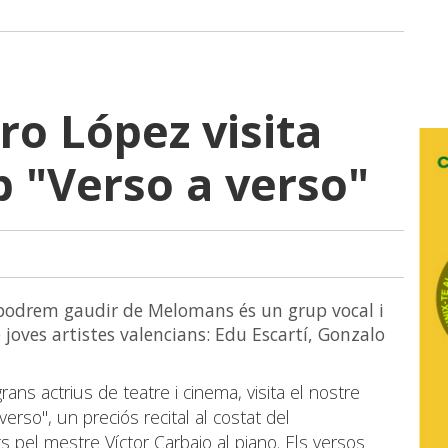
ro López visita
 "Verso a verso"
odrem gaudir de Melomans és un grup vocal i
 joves artistes valencians: Edu Escartí, Gonzalo
ans actrius de teatre i cinema, visita el nostre
verso", un preciós recital al costat del
 pel mestre Víctor Carbajo al piano. Els versos