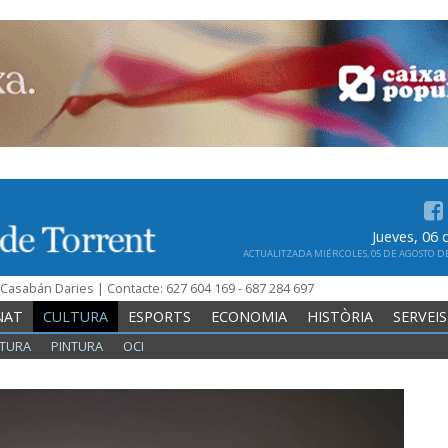
Jueves, 06
ACTUALITZADA MIÉRCOLES, 05 DE AGOSTO DE 
n Casabán Daries | Contacte: 627 604 169 - 687 284 697
NAT
CULTURA
ESPORTS
ECONOMIA
HISTÒRIA
SERVEIS
TURA
PINTURA
OCI