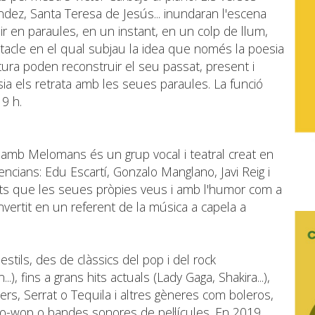
dez, Santa Teresa de Jesús... inundaran l'escena
ir en paraules, en un instant, en un colp de llum,
tacle en el qual subjau la idea que només la poesia
ltura poden reconstruir el seu passat, present i
ia els retrata amb les seues paraules. La funció
9 h.
mb Melomans és un grup vocal i teatral creat en
encians: Edu Escartí, Gonzalo Manglano, Javi Reig i
ts que les seues pròpies veus i amb l'humor com a
nvertit en un referent de la música a capela a
estils, des de clàssics del pop i del rock
..), fins a grans hits actuals (Lady Gaga, Shakira...),
ers, Serrat o Tequila i altres gèneres com boleros,
o-wop o bandes sonores de pel·lícules. En 2019