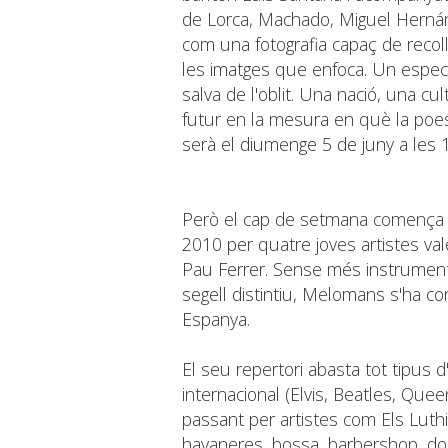
de Lorca, Machado, Miguel Hernán
com una fotografia capaç de recoll
les imatges que enfoca. Un espec
salva de l'oblit. Una nació, una cu
futur en la mesura en què la poes
serà el diumenge 5 de juny a les 1
Però el cap de setmana comença a
2010 per quatre joves artistes val
Pau Ferrer. Sense més instrumen
segell distintiu, Melomans s'ha co
Espanya.
El seu repertori abasta tot tipus d'
internacional (Elvis, Beatles, Queen.
passant per artistes com Els Luthi
havaneres, bossa, barbershop, do