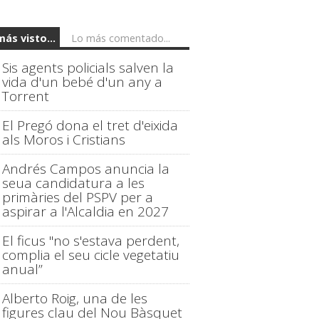
más visto...
Lo más comentado...
Sis agents policials salven la
vida d'un bebé d'un any a
Torrent
El Pregó dona el tret d'eixida
als Moros i Cristians
Andrés Campos anuncia la
seua candidatura a les
primàries del PSPV per a
aspirar a l'Alcaldia en 2027
El ficus "no s'estava perdent,
complia el seu cicle vegetatiu
anual”
Alberto Roig, una de les
figures clau del Nou Bàsquet