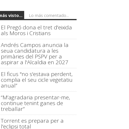
más visto...
Lo más comentado...
El Pregó dona el tret d'eixida
als Moros i Cristians
Andrés Campos anuncia la
seua candidatura a les
primàries del PSPV per a
aspirar a l'Alcaldia en 2027
El ficus "no s'estava perdent,
complia el seu cicle vegetatiu
anual”
“M’agradaria presentar-me,
continue tenint ganes de
treballar”
Torrent es prepara per a
l'eclipsi total