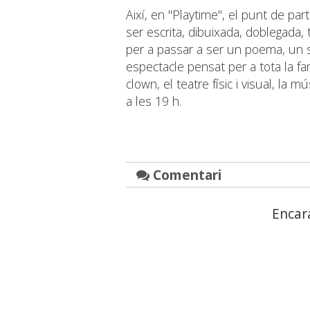
Així, en "Playtime", el punt de par
ser escrita, dibuixada, doblegada
per a passar a ser un poema, un s
espectacle pensat per a tota la fam
clown, el teatre físic i visual, la 
a les 19 h.
Comentari
Encar