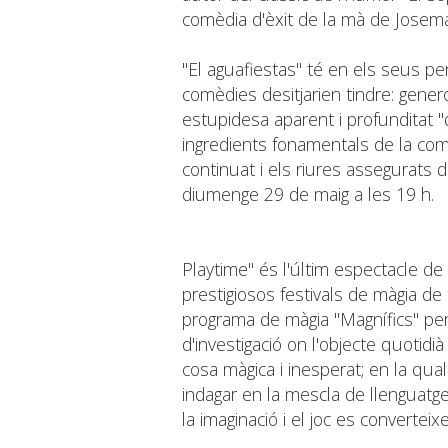
comèdia d'èxit de la mà de Josema
"El aguafiestas" té en els seus pe
comèdies desitjarien tindre: genero
estupidesa aparent i profunditat "
ingredients fonamentals de la comè
continuat i els riures assegurats d
diumenge 29 de maig a les 19 h.
Playtime" és l'últim espectacle d
prestigiosos festivals de màgia de 
programa de màgia "Magnífics" per
d'investigació on l'objecte quotid
cosa màgica i inesperat; en la qual
indagar en la mescla de llenguatges
la imaginació i el joc es converteix