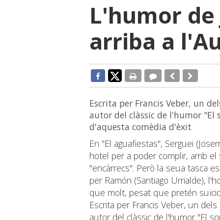
L'humor de
arriba a l'A
Escrita per Francis Veber, un d
autor del clàssic de l'humor "El 
d'aquesta comèdia d'èxit
En "El aguafiestas", Serguei (Jose
hotel per a poder complir, amb el 
"encàrrecs". Però la seua tasca 
per Ramón (Santiago Urrialde), l'h
que molt, pesat que pretén suïcid
Escrita per Francis Veber, un del
autor del clàssic de l'humor "El so