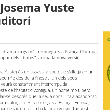
 Josema Yuste
uditori
els dramaturgs més reconeguts a França i Europa,
sopar dels idiotes", arriba la nova versió
ma Yuste) és un assassí a sou que s'allotja en un
seu rifle des de la finestra, un dels seus
es veurà constantment interrompuda
oste de l'habitació contigua, un home molt, però
ar-se després que la seua dona li haja abandonat.
s dramaturgs més reconeguts a França i Europa,
par dels idiotes", arriba la nova versió d'aquesta