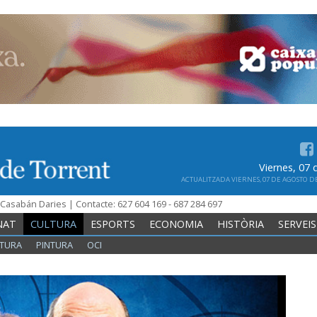
Viernes, 07
ACTUALITZADA VIERNES, 07 DE AGOSTO DE 
n Casabán Daries | Contacte: 627 604 169 - 687 284 697
NAT
CULTURA
ESPORTS
ECONOMIA
HISTÒRIA
SERVEIS
TURA
PINTURA
OCI