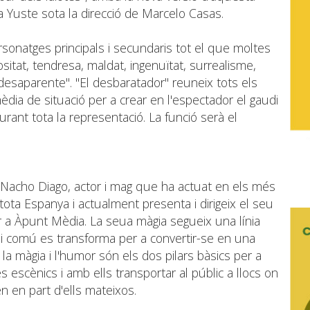
 Yuste sota la direcció de Marcelo Casas.
rsonatges principals i secundaris tot el que moltes
sitat, tendresa, maldat, ingenuïtat, surrealisme,
desaparente". "El desbaratador" reuneix tots els
dia de situació per a crear en l'espectador el gaudi
urant tota la representació. La funció serà el
e Nacho Diago, actor i mag que ha actuat en els més
tota Espanya i actualment presenta i dirigeix el seu
 a Àpunt Mèdia. La seua màgia segueix una línia
ià i comú es transforma per a convertir-se en una
 la màgia i l'humor són els dos pilars bàsics per a
 escènics i amb ells transportar al públic a llocs on
en en part d'ells mateixos.