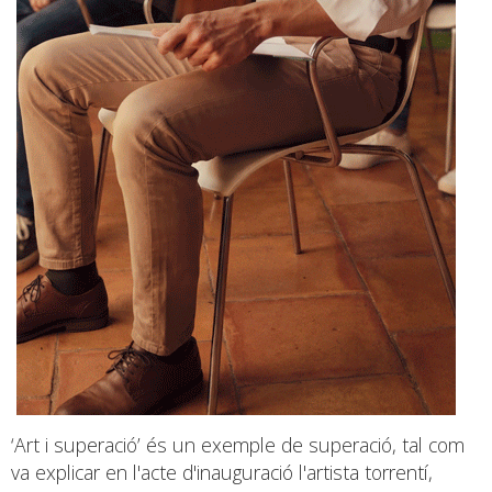
‘Art i superació’ és un exemple de superació, tal com
va explicar en l'acte d'inauguració l'artista torrentí,