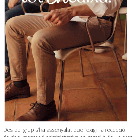
Des del grup s'ha assenyalat que “exigir la recepció