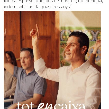
l'idioma espanyol que, des del nostre grup municipal,
portem sol·licitant fa quasi tres anys”.