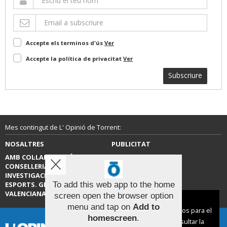
Accepte els terminos d'ús
Ver
Accepte la política de privacitat
Ver
Subscriure
Mes contingut de L' Opinió de Torrent:
NOSALTRES
PUBLICITAT
AMB COL·LABORACIÓ DE LA
CONTACTE
CONSELLERIA D’EDUCACIÓ,
INVESTIGACIÓ, CULTURA I
ESPORTS. GENERALITAT
To add this web app to the home
VALENCIANA.
screen open the browser option
Aviso sobre el Uso de cookies:
menu and tap on
Add to
Utilizamos cookies nuestras y de terceros para el
homescreen
.
funcionamiento del digital. Puedes consultar la