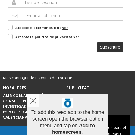
Accepte els terminos d'ús
Ver
Accepte la política de privacitat
Ver
Subscriure
Mes contingut de L' Opinió de Torrent:
NOSALTRES
PUBLICITAT
AMB COL·LABORACIÓ DE LA
CONTACTE
CONSELLERIA D’EDUCACIÓ,
INVESTIGACIÓ, CULTURA I
ESPORTS. GENERALITAT
To add this web app to the home
VALENCIANA.
screen open the browser option
Aviso sobre el Uso de cookies:
menu and tap on
Add to
Utilizamos cookies nuestras y de terceros para el
homescreen
.
funcionamiento del digital. Puedes consultar la