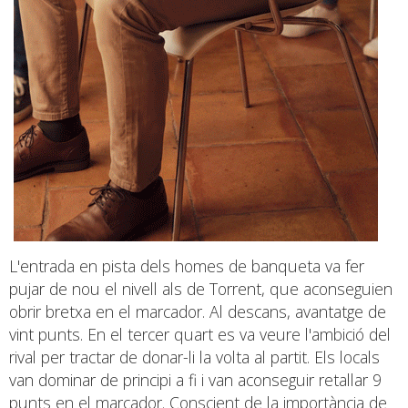
L'entrada en pista dels homes de banqueta va fer
pujar de nou el nivell als de Torrent, que aconseguien
obrir bretxa en el marcador. Al descans, avantatge de
vint punts. En el tercer quart es va veure l'ambició del
rival per tractar de donar-li la volta al partit. Els locals
van dominar de principi a fi i van aconseguir retallar 9
punts en el marcador. Conscient de la importància de