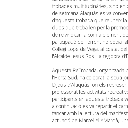
trobades multitudinàries, sinó en 
de setmana Alaquàs es va convertir
d'aquesta trobada que reuneix la 
clubs que treballen per la promoci
de reivindicar-la com a element de
participació de Torrent no podia f
Col·legi Lope de Vega, al costat d
l'Alcalde Jesús Ros i la regidora d'
Aquesta ReTrobada, organitzada pe
l'Horta Sud, ha celebrat la seua j
Dijous d'Alaquàs, on els represent
professorat les activitats recreati
participants en aquesta trobada v
a continuació es va repartir el car
tancar amb la lectura del manifest 
actuació de Marcel el *Marcià, una 