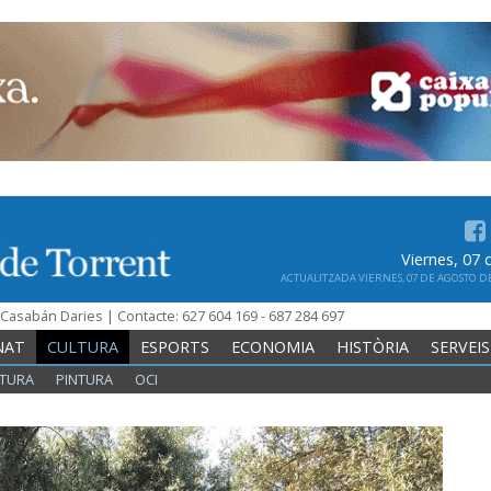
Viernes, 07
ACTUALITZADA VIERNES, 07 DE AGOSTO DE 
n Casabán Daries | Contacte: 627 604 169 - 687 284 697
NAT
CULTURA
ESPORTS
ECONOMIA
HISTÒRIA
SERVEIS
TURA
PINTURA
OCI