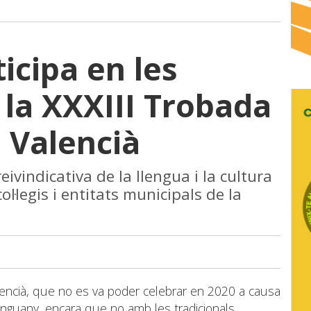
icipa en les
 la XXXIII Trobada
n Valencià
eivindicativa de la llengua i la cultura
l·legis i entitats municipals de la
lencià, que no es va poder celebrar en 2020 a causa
t enguany, encara que no amb les tradicionals