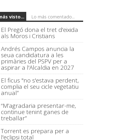
más visto...
Lo más comentado...
El Pregó dona el tret d'eixida
als Moros i Cristians
Andrés Campos anuncia la
seua candidatura a les
primàries del PSPV per a
aspirar a l'Alcaldia en 2027
El ficus "no s'estava perdent,
complia el seu cicle vegetatiu
anual”
“M’agradaria presentar-me,
continue tenint ganes de
treballar”
Torrent es prepara per a
l'eclipsi total