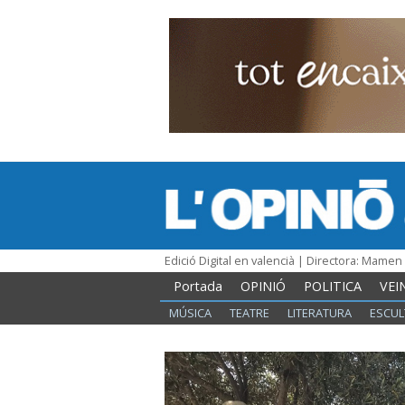
Edició Digital en valencià | Directora: Mame
Portada
OPINIÓ
POLITICA
VEI
MÚSICA
TEATRE
LITERATURA
ESCUL