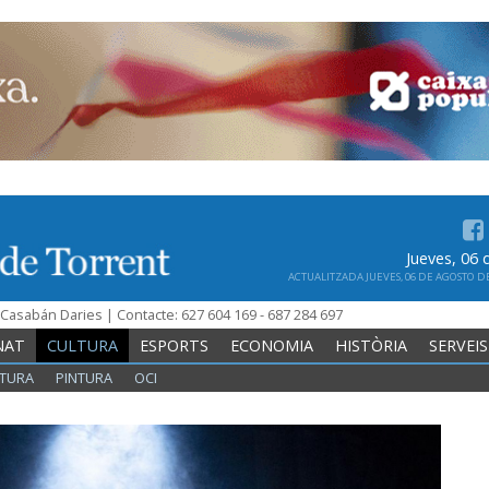
Jueves, 06
ACTUALITZADA JUEVES, 06 DE AGOSTO DE 
n Casabán Daries | Contacte: 627 604 169 - 687 284 697
NAT
CULTURA
ESPORTS
ECONOMIA
HISTÒRIA
SERVEIS
TURA
PINTURA
OCI