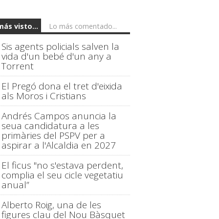
más visto...
Lo más comentado...
Sis agents policials salven la
vida d'un bebé d'un any a
Torrent
El Pregó dona el tret d'eixida
als Moros i Cristians
Andrés Campos anuncia la
seua candidatura a les
primàries del PSPV per a
aspirar a l'Alcaldia en 2027
El ficus "no s'estava perdent,
complia el seu cicle vegetatiu
anual”
Alberto Roig, una de les
figures clau del Nou Bàsquet