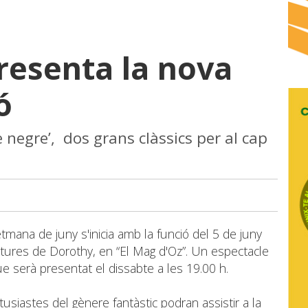
presenta la nova
ió
e negre’, dos grans clàssics per al cap
tmana de juny s'inicia amb la funció del 5 de juny
tures de Dorothy, en “El Mag d'Oz”. Un espectacle
que serà presentat el dissabte a les 19.00 h.
siastes del gènere fantàstic podran assistir a la