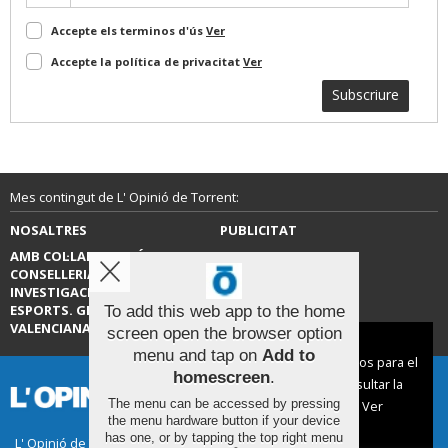
Accepte els terminos d'ús
Ver
Accepte la política de privacitat
Ver
Subscriure
Mes contingut de L' Opinió de Torrent:
NOSALTRES
PUBLICITAT
AMB COL·LABORACIÓ DE LA
CONTACTE
CONSELLERIA D’EDUCACIÓ,
INVESTIGACIÓ, CULTURA I
ESPORTS. GENERALITAT
To add this web app to the home
VALENCIANA.
screen open the browser option
Aviso sobre el Uso de cookies:
menu and tap on
Add to
Utilizamos cookies nuestras y de terceros para el
homescreen
.
funcionamiento del digital. Puedes consultar la
The menu can be accessed by pressing
lista de cookies y como desconectarlas.
Ver
the menu hardware button if your device
nuestra Política de Privacidad y Cookies
has one, or by tapping the top right menu
L' Opinió de Torrent |
Termes d'ús
|
Protecció de