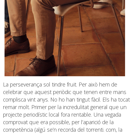
La perseverança sol tindre fruit. Per això hem de
celebrar que aquest periòdic que tenen entre mans
complisca vint anys. No ho han tingut fàcil. Els ha tocat
remar molt. Primer per la incredulitat general que un
projecte periodístic local fora rentable. Una vegada
comprovat que era possible, per l’aparició de la
competència (algú se’n recorda del torrenti. com, la