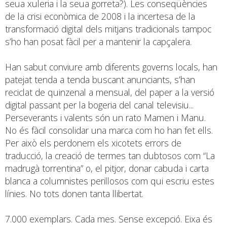
seua xuleria i la seua gorreta?). Les conseqüències
de la crisi econòmica de 2008 i la incertesa de la
transformació digital dels mitjans tradicionals tampoc
s’ho han posat fàcil per a mantenir la capçalera.
Han sabut conviure amb diferents governs locals, han
patejat tenda a tenda buscant anunciants, s’han
reciclat de quinzenal a mensual, del paper a la versió
digital passant per la bogeria del canal televisiu...
Perseverants i valents són un rato Mamen i Manu.
No és fàcil consolidar una marca com ho han fet ells.
Per això els perdonem els xicotets errors de
traducció, la creació de termes tan dubtosos com “La
madrugà torrentina” o, el pitjor, donar cabuda i carta
blanca a columnistes perillosos com qui escriu estes
línies. No tots donen tanta llibertat.
7.000 exemplars. Cada mes. Sense excepció. Eixa és